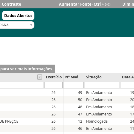
Contraste
Aumentar Fonte
(Ctrl + (+))
Dimin
Dados Abertos