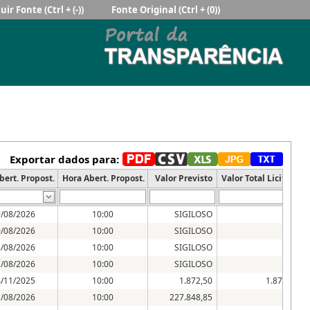
uir Fonte
(Ctrl + (-))
Fonte Original
(Ctrl + (0))